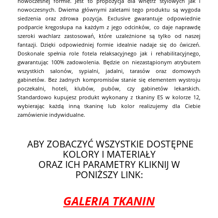
nowoczesnej formie. Jest to propozycja dla wnętrz stylowych jak i
nowoczesnych. Dwiema głównymi zaletami tego produktu są wygoda
siedzenia oraz zdrowa pozycja. Exclusive gwarantuje odpowiednie
podparcie kręgosłupa na każdym z jego odcinków, co daje naprawdę
szeroki wachlarz zastosowań, które uzależnione są tylko od naszej
fantazji. Dzięki odpowiedniej formie idealnie nadaje się do ćwiczeń.
Doskonale spełnia role fotela relaksacyjnego jak i rehabilitacyjnego,
gwarantując 100% zadowolenia. Będzie on niezastąpionym atrybutem
wszystkich salonów, sypialni, jadalni, tarasów oraz domowych
gabinetów. Bez żadnych kompromisów stanie się elementem wystroju
poczekalni, hoteli, klubów, pubów, czy gabinetów lekarskich.
Standardowo kupujesz produkt wykonany z tkaniny ES w kolorze 12,
wybierając każdą inną tkaninę lub kolor realizujemy dla Ciebie
zamówienie indywidualne.
ABY ZOBACZYĆ WSZYSTKIE DOSTĘPNE
KOLORY I MATERIAŁY
ORAZ ICH PARAMETRY KLIKNIJ W
PONIŻSZY LINK:
GALERIA TKANIN